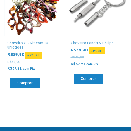
Chaveiro G - Kit com 10
Chaveiro Fenda & Philips
unidades
R$39,90
-
13
%
OFF
R$39,90
-
23
%
OFF
R$45,90
R$51,90
R$37,91
com
Pix
R$37,91
com
Pix