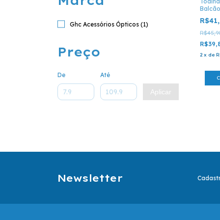
Marca
Toalha
Balcã
R$41
Ghc Acessórios Ópticos (1)
R$45,9
R$39,
Preço
2
x
de
R
De
Até
Aplicar
Newsletter
Cadastr