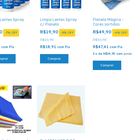
Lentes Spray
Limpa Lentes Spray
Flanela Mágica -
c/ Flanela
Cores sortidas
90
R$19,90
R$49,90
-
7
%
OFF
-
9
%
OFF
-
4
%
OFF
R$21,90
R$51,90
1
R$18,91
R$47,41
com
Pix
com
Pix
com
Pix
2
x
de
R$24,95
sem juros
mprar
Comprar
Comprar