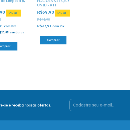
 de Limpeza p/
FLAJOIA KIT C/03
o
UNID - KIT
,90
R$39,90
-
9
%
OFF
-
5
%
OFF
0
R$41,90
81
R$37,91
com
Pix
com
Pix
$20,95
sem juros
e-se e receba nossas ofertas.