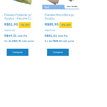
Flanela Poliéster p/
Flanela Microfibra p/
Óculos - Pacote C/
Óculos
100 Unid.
R$51,90
R$85,90
-
7
%
OFF
-
4
%
OFF
R$55,90
R$89,90
R$49,31
R$81,61
com
Pix
com
Pix
2
x
de
R$25,95
sem juros
3
x
de
R$28,63
sem juros