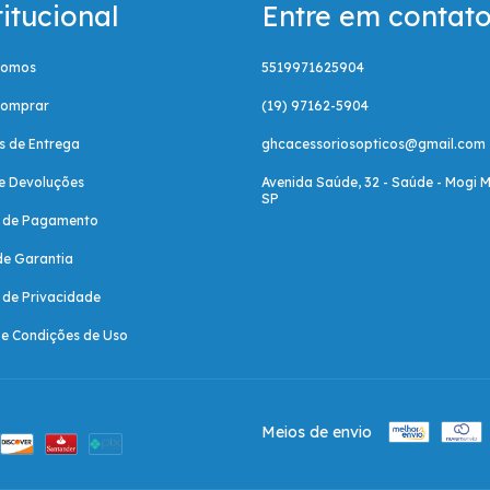
titucional
Entre em contat
Somos
5519971625904
omprar
(19) 97162-5904
as de Entrega
ghcacessoriosopticos@gmail.com
e Devoluções
Avenida Saúde, 32 - Saúde - Mogi M
SP
a de Pagamento
de Garantia
a de Privacidade
e Condições de Uso
Meios de envio