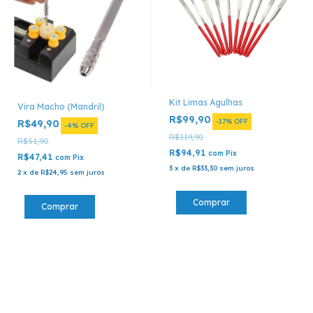
Kit Limas Agulhas
Vira Macho (Mandril)
R$99,90
-
17
%
OFF
R$49,90
-
4
%
OFF
R$119,90
R$51,90
R$94,91
com
Pix
R$47,41
com
Pix
3
x
de
R$33,30
sem juros
2
x
de
R$24,95
sem juros