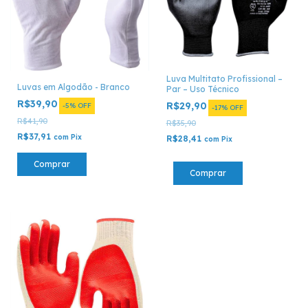
Luva Multitato Profissional –
Luvas em Algodão - Branco
Par – Uso Técnico
R$39,90
R$29,90
-
5
%
OFF
-
17
%
OFF
R$41,90
R$35,90
R$37,91
com
Pix
R$28,41
com
Pix
Comprar