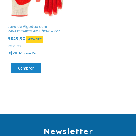
Luva de Algodão com
Revestimento em Látex – Par
– Uso Profissional
R$29,90
-
17
%
OFF
R$35,90
R$28,41
com
Pix
Newsletter