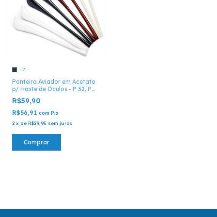
+2
Ponteira Aviador em Acetato
p/ Haste de Óculos - P 32, P
36, P 47 E P 48
R$59,90
R$56,91
com
Pix
2
x
de
R$29,95
sem juros
Comprar