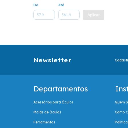
De
Até
Aplicar
Newsletter
Cadastr
Departamentos
Ins
Acessórios para Óculos
Quem 
Molas de Óculos
Como C
Ferramentas
Polític