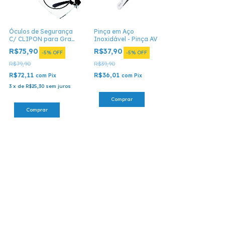
Óculos de Segurança
Pinça em Aço
C/ CLIPON para Grau
Inoxidável - Pinça AV
- O.S.
R$75,90
R$37,90
-
5
%
OFF
-
5
%
OFF
R$79,90
R$39,90
R$72,11
R$36,01
com
Pix
com
Pix
3
x
de
R$25,30
sem juros