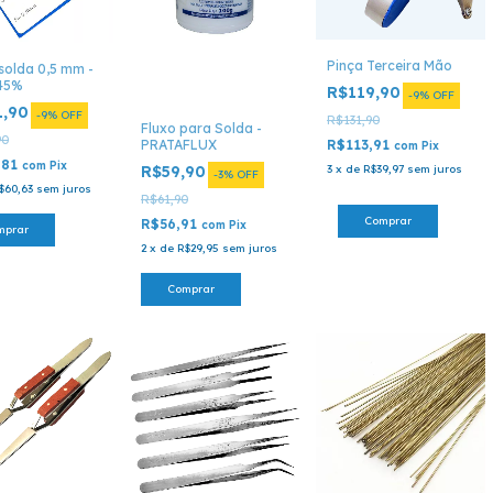
Pinça Terceira Mão
 solda 0,5 mm -
 45%
R$119,90
-
9
%
OFF
1,90
-
9
%
OFF
R$131,90
Fluxo para Solda -
90
PRATAFLUX
R$113,91
com
Pix
,81
com
Pix
R$59,90
3
x
de
R$39,97
sem juros
-
3
%
OFF
$60,63
sem juros
R$61,90
R$56,91
com
Pix
mprar
2
x
de
R$29,95
sem juros
Comprar