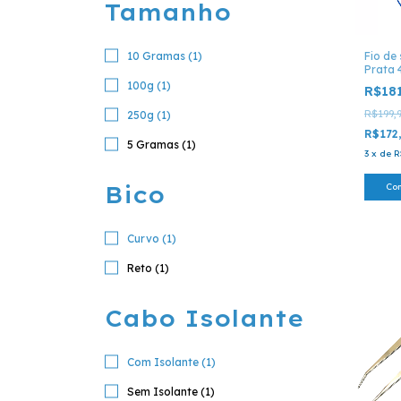
Tamanho
10 Gramas (1)
Fio de
Prata
100g (1)
R$18
R$199,
250g (1)
R$172
5 Gramas (1)
3
x
de
R
Bico
Co
Curvo (1)
Reto (1)
Cabo Isolante
Com Isolante (1)
Sem Isolante (1)