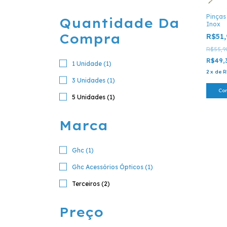
Pinças
Quantidade Da
Inox
Compra
R$51
R$55,9
R$49,
1 Unidade (1)
2
x
de
R
3 Unidades (1)
Co
5 Unidades (1)
Marca
Ghc (1)
Ghc Acessórios Ópticos (1)
Terceiros (2)
Preço