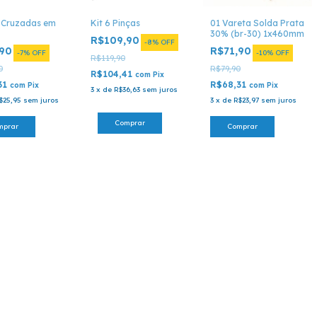
 Cruzadas em
Kit 6 Pinças
01 Vareta Solda Prata
30% (br-30) 1x460mm
R$109,90
-
8
%
OFF
,90
R$71,90
-
7
%
OFF
-
10
%
OFF
R$119,90
0
R$79,90
R$104,41
com
Pix
31
R$68,31
com
Pix
com
Pix
3
x
de
R$36,63
sem juros
$25,95
sem juros
3
x
de
R$23,97
sem juros
mprar
Comprar