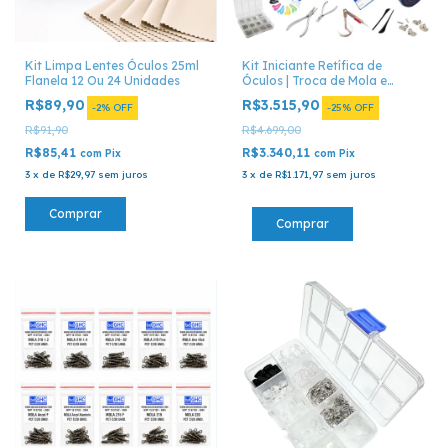
Kit Limpa Lentes Óculos 25ml
Kit Iniciante Retífica de
Flanela 12 Ou 24 Unidades
Óculos | Troca de Mola e
Conserto
R$89,90
R$3.515,90
-
2
%
OFF
-
25
%
OFF
R$91,90
R$4.699,00
R$85,41
R$3.340,11
com
Pix
com
Pix
3
x
de
R$29,97
sem juros
3
x
de
R$1.171,97
sem juros
Comprar