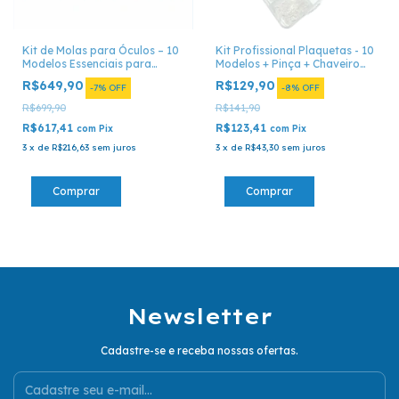
Kit de Molas para Óculos – 10
Kit Profissional Plaquetas - 10
Modelos Essenciais para
Modelos + Pinça + Chaveiro
Conserto Óptico
com Pontas
R$649,90
R$129,90
-
7
%
OFF
-
8
%
OFF
R$699,90
R$141,90
R$617,41
R$123,41
com
Pix
com
Pix
3
x
de
R$216,63
sem juros
3
x
de
R$43,30
sem juros
Newsletter
Cadastre-se e receba nossas ofertas.